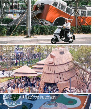
北京昌平
磁山部落 · 当8000年文化遗址遇见公共儿童空间
河北邯郸
丛林星球 · 回归自然大地的儿童空间
四川成都