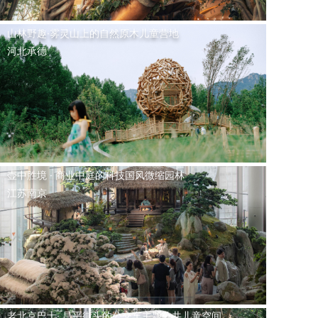
山林野趣·雾灵山上的自然原木儿童营地
河北承德
壶中胜境 · 商业中庭的科技国风微缩园林
江苏南京
老北京巴士· 昌平街头的公交车主题公共儿童空间