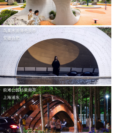
鸟巢水面薄壳景亭
安徽合肥
前滩公园杉果廊亭
上海浦东